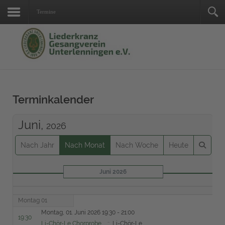
Termine
Suchen
...
Terminkalender
Juni,
2026
Nach Jahr
Nach Monat
Nach Woche
Heute
Juni 2026
Montag 01
Montag, 01. Juni 2026 19:30 - 21:00
19:30
Li-Chör-Le Chorprobe
:: Li-Chör-Le