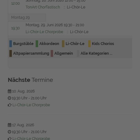
Sonntag, 28. Juni 2026 12:00 - 15:00
12:00
TonArt ChorTastisch
:: Li-Chör-Le
Montag 29
Montag, 29. Juni 2026 19:30 - 21:00
19:30
Li-Chör-Le Chorprobe
:: Li-Chör-Le
Burgstüble
Akkordeon
Li-Chör-Le
Kids Chorios
Altpapiersammlung
Allgemein
Alle Kategorien ...
Nächste
Termine
10. Aug.. 2026
19:30 Uhr
-
21:00 Uhr
Li-Chör-Le Chorprobe
17. Aug.. 2026
19:30 Uhr
-
21:00 Uhr
Li-Chör-Le Chorprobe